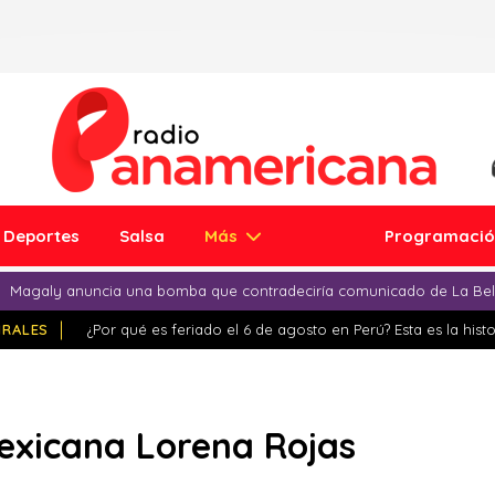
Deportes
Salsa
Más
Programaci
Magaly anuncia una bomba que contradeciría comunicado de La Bell
IRALES
¿Por qué es feriado el 6 de agosto en Perú? Esta es la histo
mexicana Lorena Rojas