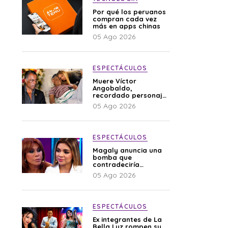
Por qué los peruanos
compran cada vez
más en apps chinas
05 Ago 2026
ESPECTÁCULOS
Muere Víctor
Angobaldo,
recordado personaje
de la farándula y
05 Ago 2026
expareja de Shirley
Cherres
ESPECTÁCULOS
Magaly anuncia una
bomba que
contradeciría
comunicado de La
05 Ago 2026
Bella Luz: “Hay un
audio”
ESPECTÁCULOS
Ex integrantes de La
Bella Luz rompen su