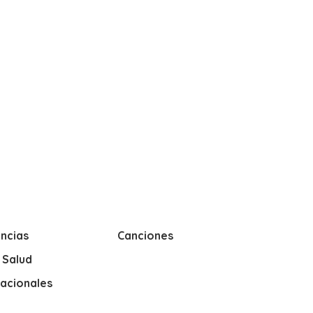
ncias
Canciones
y Salud
nacionales