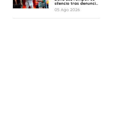
silencio tras denuncia
de Naldy: “Todo el
05 Ago 2026
mundo lo sabía”