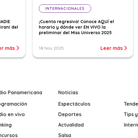
INTERNACIONALES
NADIE
¡Cuenta regresiva! Conoce AQUÍ el
iraní del
horario y dónde ver EN VIVO la
preliminar del Miss Universo 2025
er más
Leer más
18 Nov 2025
dio Panamericana
Noticias
ogramación
Espectáculos
Tende
io en vivo
Deportes
Tips 
nking
Actualidad
Inter
ncursos
Salsa