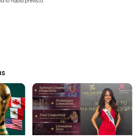
a lo había previsto.
as