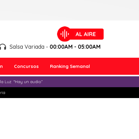
Salsa Variada -
00:00AM - 05:00AM
ón
Concursos
Ranking Semanal
a Luz: “Hay un audio”
ria