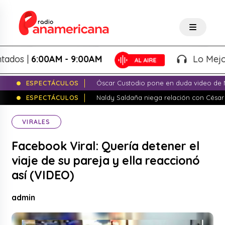
os |
6:00AM - 9:00AM
Lo Mejor d
ESPECTÁCULOS
Óscar Custodio pone en duda video de N
ESPECTÁCULOS
Naldy Saldaña niega relación con César
VIRALES
Facebook Viral: Quería detener el
viaje de su pareja y ella reaccionó
así (VIDEO)
admin