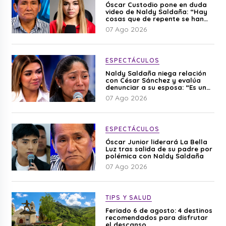
Óscar Custodio pone en duda
video de Naldy Saldaña: “Hay
cosas que de repente se han
editado”
07 Ago 2026
ESPECTÁCULOS
Naldy Saldaña niega relación
con César Sánchez y evalúa
denunciar a su esposa: “Es una
difamación”
07 Ago 2026
ESPECTÁCULOS
Óscar Junior liderará La Bella
Luz tras salida de su padre por
polémica con Naldy Saldaña
07 Ago 2026
TIPS Y SALUD
Feriado 6 de agosto: 4 destinos
recomendados para disfrutar
el descanso