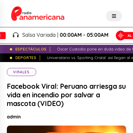
Salsa Variada |
00:00AM - 05:00AM
ESPECTÁCULOS
Óscar Custodio pone en duda video de N
DEPORTES
Universitario vs. Sporting Cristal: así llegan a
VIRALES
Facebook Viral: Peruano arriesga su
vida en incendio por salvar a
mascota (VIDEO)
admin