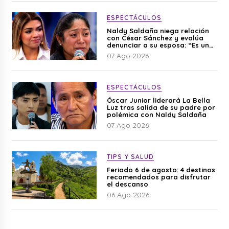
ESPECTÁCULOS
Naldy Saldaña niega relación
con César Sánchez y evalúa
denunciar a su esposa: “Es una
difamación”
07 Ago 2026
ESPECTÁCULOS
Óscar Junior liderará La Bella
Luz tras salida de su padre por
polémica con Naldy Saldaña
07 Ago 2026
TIPS Y SALUD
Feriado 6 de agosto: 4 destinos
recomendados para disfrutar
el descanso
06 Ago 2026