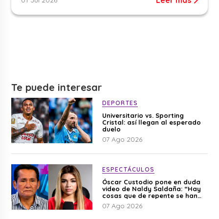
Te puede interesar
DEPORTES
Universitario vs. Sporting
Cristal: así llegan al esperado
duelo
07 Ago 2026
ESPECTÁCULOS
Óscar Custodio pone en duda
video de Naldy Saldaña: “Hay
cosas que de repente se han
editado”
07 Ago 2026