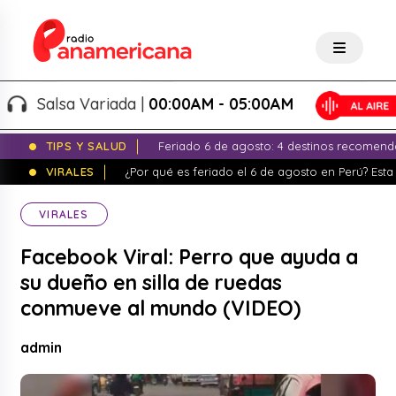
Salsa Variada |
00:00AM - 05:00AM
TIPS Y SALUD
Feriado 6 de agosto: 4 destinos recomend
VIRALES
¿Por qué es feriado el 6 de agosto en Perú? Esta 
VIRALES
Facebook Viral: Perro que ayuda a
su dueño en silla de ruedas
conmueve al mundo (VIDEO)
admin