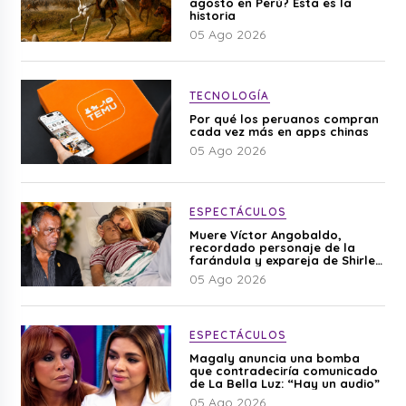
agosto en Perú? Esta es la
historia
05 Ago 2026
TECNOLOGÍA
Por qué los peruanos compran
cada vez más en apps chinas
05 Ago 2026
ESPECTÁCULOS
Muere Víctor Angobaldo,
recordado personaje de la
farándula y expareja de Shirley
Cherres
05 Ago 2026
ESPECTÁCULOS
Magaly anuncia una bomba
que contradeciría comunicado
de La Bella Luz: “Hay un audio”
05 Ago 2026