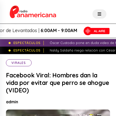
e Levantados |
6:00AM - 9:00AM
ESPECTÁCULOS
Óscar Custodio pone en duda video de N
ESPECTÁCULOS
Naldy Saldaña niega relación con César
VIRALES
Facebook Viral: Hombres dan la
vida por evitar que perro se ahogue
(VIDEO)
admin