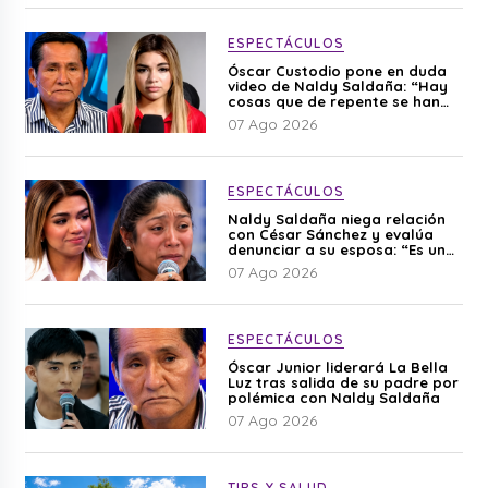
ESPECTÁCULOS
Óscar Custodio pone en duda
video de Naldy Saldaña: “Hay
cosas que de repente se han
editado”
07 Ago 2026
ESPECTÁCULOS
Naldy Saldaña niega relación
con César Sánchez y evalúa
denunciar a su esposa: “Es una
difamación”
07 Ago 2026
ESPECTÁCULOS
Óscar Junior liderará La Bella
Luz tras salida de su padre por
polémica con Naldy Saldaña
07 Ago 2026
TIPS Y SALUD