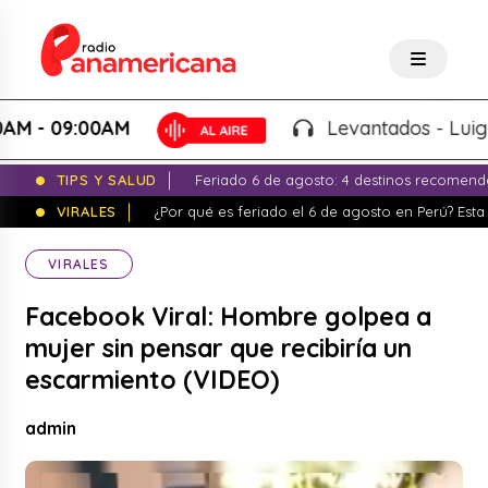
09:00AM
Levantados - Luigui Carb
TIPS Y SALUD
Feriado 6 de agosto: 4 destinos recomend
VIRALES
¿Por qué es feriado el 6 de agosto en Perú? Esta 
VIRALES
Facebook Viral: Hombre golpea a
mujer sin pensar que recibiría un
escarmiento (VIDEO)
admin