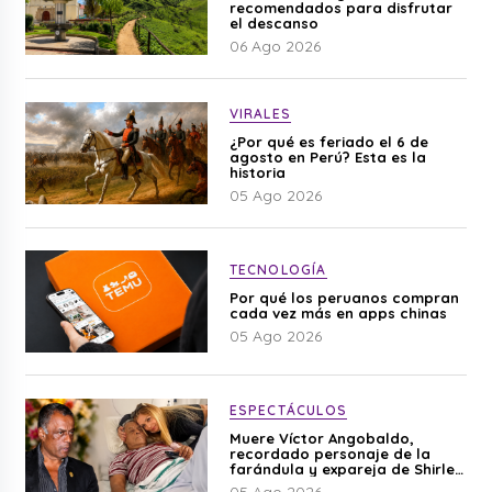
recomendados para disfrutar
el descanso
06 Ago 2026
VIRALES
¿Por qué es feriado el 6 de
agosto en Perú? Esta es la
historia
05 Ago 2026
TECNOLOGÍA
Por qué los peruanos compran
cada vez más en apps chinas
05 Ago 2026
ESPECTÁCULOS
Muere Víctor Angobaldo,
recordado personaje de la
farándula y expareja de Shirley
Cherres
05 Ago 2026