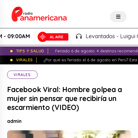
:00AM
Levantados - Luigui Carbaj
TIPS Y SALUD
Feriado 6 de agosto: 4 destinos recomend
VIRALES
¿Por qué es feriado el 6 de agosto en Perú? Esta 
VIRALES
Facebook Viral: Hombre golpea a
mujer sin pensar que recibiría un
escarmiento (VIDEO)
admin