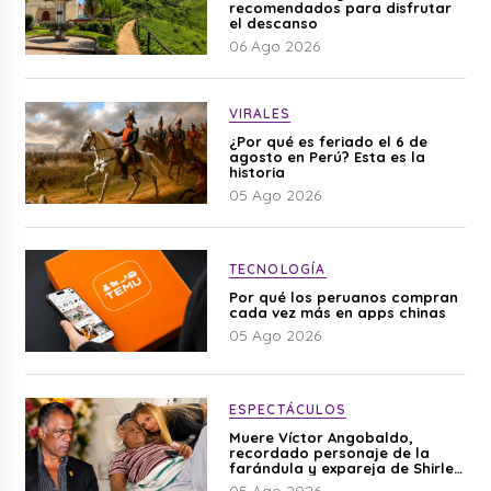
recomendados para disfrutar
el descanso
06 Ago 2026
VIRALES
¿Por qué es feriado el 6 de
agosto en Perú? Esta es la
historia
05 Ago 2026
TECNOLOGÍA
Por qué los peruanos compran
cada vez más en apps chinas
05 Ago 2026
ESPECTÁCULOS
Muere Víctor Angobaldo,
recordado personaje de la
farándula y expareja de Shirley
Cherres
05 Ago 2026