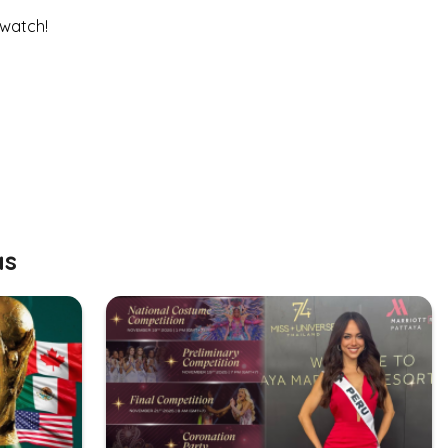
 watch!
as