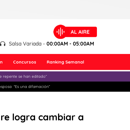
Salsa Variada -
00:00AM - 05:00AM
ón
Concursos
Ranking Semanal
e repente se han editado”
esposa: “Es una difamación”
re logra cambiar a