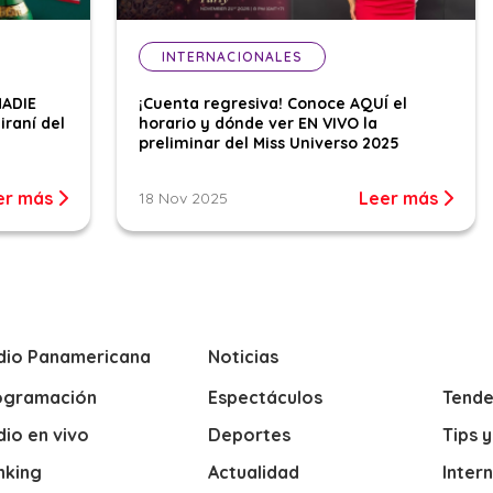
INTERNACIONALES
NADIE
¡Cuenta regresiva! Conoce AQUÍ el
iraní del
horario y dónde ver EN VIVO la
preliminar del Miss Universo 2025
er más
Leer más
18 Nov 2025
dio Panamericana
Noticias
ogramación
Espectáculos
Tende
io en vivo
Deportes
Tips 
nking
Actualidad
Inter