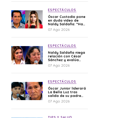
ESPECTÁCULOS
Óscar Custodio pone
en duda video de
Naldy Saldaña: “Hay
cosas que de repente
07 Ago 2026
se han editado”
ESPECTÁCULOS
Naldy Saldaña niega
relación con César
Sánchez y evalúa
denunciar a su
07 Ago 2026
esposa: “Es una
difamación”
ESPECTÁCULOS
Óscar Junior liderará
La Bella Luz tras
salida de su padre
por polémica con
07 Ago 2026
Naldy Saldaña
TIPS Y SALUD