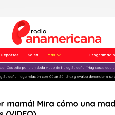
Deportes
Salsa
Más
Programaci
car Custodio pone en duda video de Naldy Saldaña: “Hay cosas que d
y Saldaña niega relación con César Sánchez y evalúa denunciar a su 
er mamá! Mira cómo una mad
s (VIDEO)