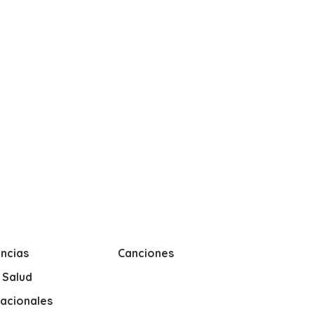
ncias
Canciones
y Salud
nacionales