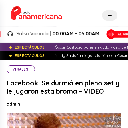
Salsa Variada |
00:00AM - 05:00AM
ESPECTÁCULOS
Óscar Custodio pone en duda video de N
ESPECTÁCULOS
Naldy Saldaña niega relación con César
VIRALES
Facebook: Se durmió en pleno set y
le jugaron esta broma – VIDEO
admin