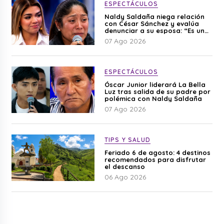
ESPECTÁCULOS
Naldy Saldaña niega relación
con César Sánchez y evalúa
denunciar a su esposa: “Es una
difamación”
07 Ago 2026
ESPECTÁCULOS
Óscar Junior liderará La Bella
Luz tras salida de su padre por
polémica con Naldy Saldaña
07 Ago 2026
TIPS Y SALUD
Feriado 6 de agosto: 4 destinos
recomendados para disfrutar
el descanso
06 Ago 2026