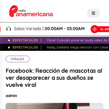
Salsa Variada |
00:00AM - 05:00AM
ESPECTÁCULOS
Óscar Custodio pone en duda video de N
ESPECTÁCULOS
Naldy Saldaña niega relación con César
VIRALES
Facebook: Reacción de mascotas al
ver desaparecer a sus dueños se
vuelve viral
admin