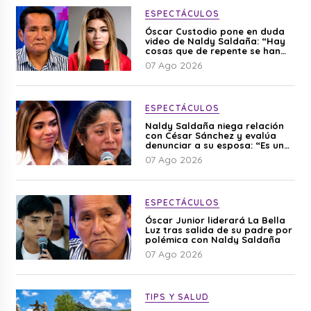
ESPECTÁCULOS
Óscar Custodio pone en duda
video de Naldy Saldaña: “Hay
cosas que de repente se han
editado”
07 Ago 2026
ESPECTÁCULOS
Naldy Saldaña niega relación
con César Sánchez y evalúa
denunciar a su esposa: “Es una
difamación”
07 Ago 2026
ESPECTÁCULOS
Óscar Junior liderará La Bella
Luz tras salida de su padre por
polémica con Naldy Saldaña
07 Ago 2026
TIPS Y SALUD