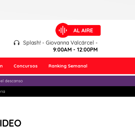
Splash! - Giovanna Valcárcel -
9:00AM - 12:00PM
ón
Concursos
Ranking Semanal
 el descanso
ria
VIDEO