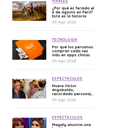
VIRALES
¿Por qué es feriado el
6 de agosto en Perú?
Esta es la historia
05 Ago 2026
TECNOLOGÍA
Por qué los peruanos
compran cada vez
más en apps chinas
05 Ago 2026
ESPECTÁCULOS
Muere Víctor
Angobaldo,
recordado personaje
de la farándula y
05 Ago 2026
expareja de Shirley
Cherres
ESPECTÁCULOS
Magaly anuncia una