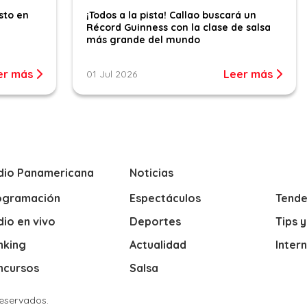
sto en
¡Todos a la pista! Callao buscará un
Récord Guinness con la clase de salsa
más grande del mundo
er más
Leer más
01 Jul 2026
dio Panamericana
Noticias
ogramación
Espectáculos
Tende
io en vivo
Deportes
Tips 
nking
Actualidad
Inter
ncursos
Salsa
Reservados.