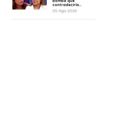
bomba que
contradeciría
comunicado de La
05 Ago 2026
Bella Luz: “Hay un
audio”