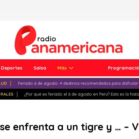
Deportes
Salsa
Más
Programaci
LUD
Feriado 6 de agosto: 4 destinos recomendados para disfrutar
IRALES
¿Por qué es feriado el 6 de agosto en Perú? Esta es la histo
se enfrenta a un tigre y … – 