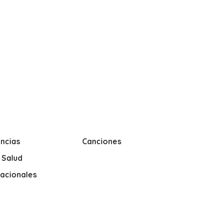
ncias
Canciones
y Salud
nacionales