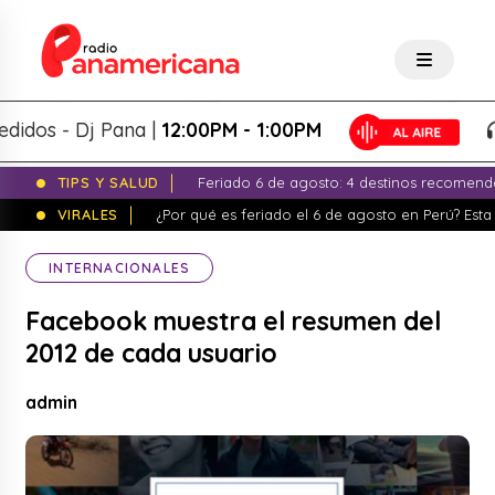
s - Dj Pana |
12:00PM - 1:00PM
P
TIPS Y SALUD
Feriado 6 de agosto: 4 destinos recomend
VIRALES
¿Por qué es feriado el 6 de agosto en Perú? Esta 
INTERNACIONALES
Facebook muestra el resumen del
2012 de cada usuario
admin