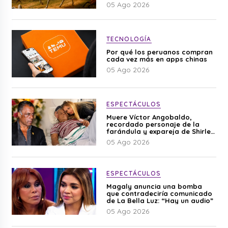
05 Ago 2026
TECNOLOGÍA
Por qué los peruanos compran
cada vez más en apps chinas
05 Ago 2026
ESPECTÁCULOS
Muere Víctor Angobaldo,
recordado personaje de la
farándula y expareja de Shirley
Cherres
05 Ago 2026
ESPECTÁCULOS
Magaly anuncia una bomba
que contradeciría comunicado
de La Bella Luz: “Hay un audio”
05 Ago 2026