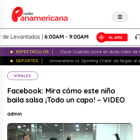
Levantados |
6:00AM - 9:00AM
Lo
ESPECTÁCULOS
Óscar Custodio pone en duda video de N
DEPORTES
Universitario vs. Sporting Cristal: así llegan a
VIRALES
Facebook: Mira cómo este niño
baila salsa ¡Todo un capo! – VIDEO
admin