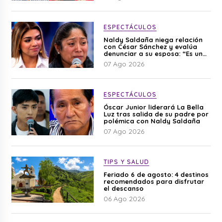
ESPECTÁCULOS
Naldy Saldaña niega relación
con César Sánchez y evalúa
denunciar a su esposa: “Es una
difamación”
07 Ago 2026
ESPECTÁCULOS
Óscar Junior liderará La Bella
Luz tras salida de su padre por
polémica con Naldy Saldaña
07 Ago 2026
TIPS Y SALUD
Feriado 6 de agosto: 4 destinos
recomendados para disfrutar
el descanso
06 Ago 2026