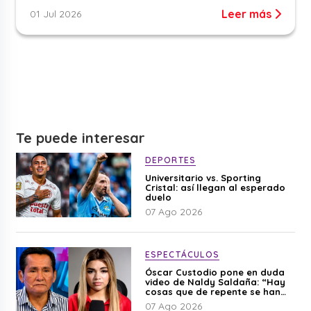
Leer más
01 Jul 2026
Te puede interesar
DEPORTES
Universitario vs. Sporting
Cristal: así llegan al esperado
duelo
07 Ago 2026
ESPECTÁCULOS
Óscar Custodio pone en duda
video de Naldy Saldaña: “Hay
cosas que de repente se han
editado”
07 Ago 2026