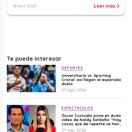
Leer más
18 Nov 2025
Te puede interesar
DEPORTES
Universitario vs. Sporting
Cristal: así llegan al esperado
duelo
07 Ago 2026
ESPECTÁCULOS
Óscar Custodio pone en duda
video de Naldy Saldaña: “Hay
cosas que de repente se han
editado”
07 Ago 2026