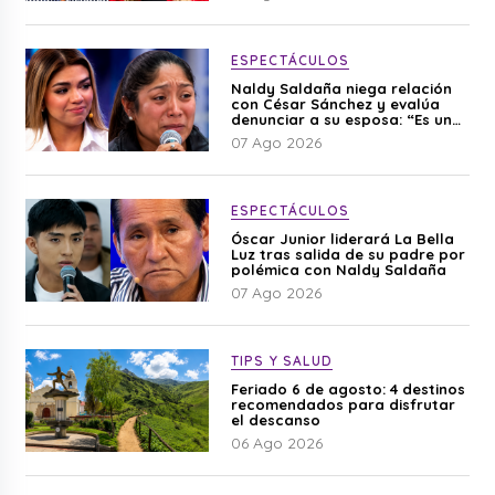
ESPECTÁCULOS
Naldy Saldaña niega relación
con César Sánchez y evalúa
denunciar a su esposa: “Es una
difamación”
07 Ago 2026
ESPECTÁCULOS
Óscar Junior liderará La Bella
Luz tras salida de su padre por
polémica con Naldy Saldaña
07 Ago 2026
TIPS Y SALUD
Feriado 6 de agosto: 4 destinos
recomendados para disfrutar
el descanso
06 Ago 2026