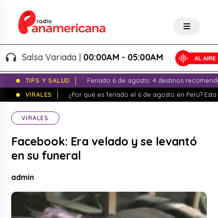
Salsa Variada |
00:00AM - 05:00AM
TIPS Y SALUD
Feriado 6 de agosto: 4 destinos recomend
VIRALES
¿Por qué es feriado el 6 de agosto en Perú? Esta 
VIRALES
Facebook: Era velado y se levantó
en su funeral
admin