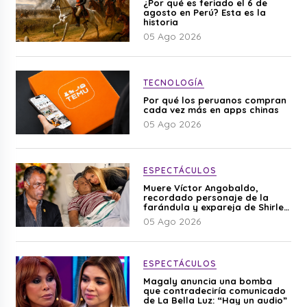
¿Por qué es feriado el 6 de
agosto en Perú? Esta es la
historia
05 Ago 2026
TECNOLOGÍA
Por qué los peruanos compran
cada vez más en apps chinas
05 Ago 2026
ESPECTÁCULOS
Muere Víctor Angobaldo,
recordado personaje de la
farándula y expareja de Shirley
Cherres
05 Ago 2026
ESPECTÁCULOS
Magaly anuncia una bomba
que contradeciría comunicado
de La Bella Luz: “Hay un audio”