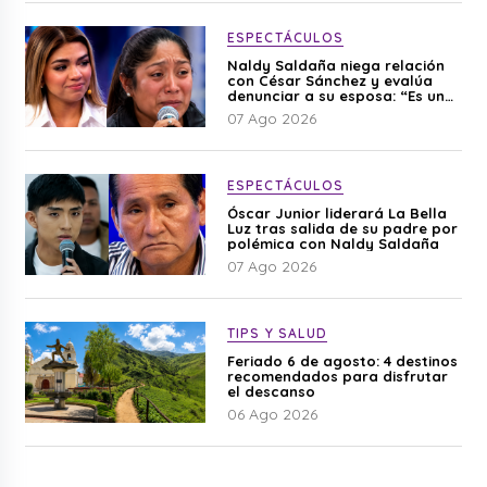
ESPECTÁCULOS
Naldy Saldaña niega relación
con César Sánchez y evalúa
denunciar a su esposa: “Es una
difamación”
07 Ago 2026
ESPECTÁCULOS
Óscar Junior liderará La Bella
Luz tras salida de su padre por
polémica con Naldy Saldaña
07 Ago 2026
TIPS Y SALUD
Feriado 6 de agosto: 4 destinos
recomendados para disfrutar
el descanso
06 Ago 2026