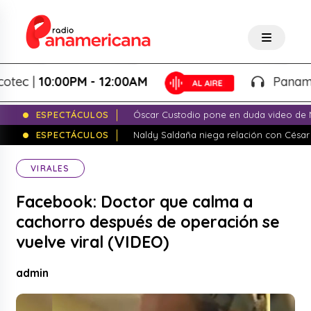
c |
10:00PM - 12:00AM
Panamerica
ESPECTÁCULOS
Óscar Custodio pone en duda video de N
ESPECTÁCULOS
Naldy Saldaña niega relación con César
VIRALES
Facebook: Doctor que calma a
cachorro después de operación se
vuelve viral (VIDEO)
admin