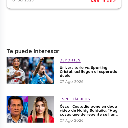
Te puede interesar
DEPORTES
Universitario vs. Sporting
Cristal: así llegan al esperado
duelo
07 Ago 2026
ESPECTÁCULOS
Óscar Custodio pone en duda
video de Naldy Saldaña: “Hay
cosas que de repente se han
editado”
07 Ago 2026