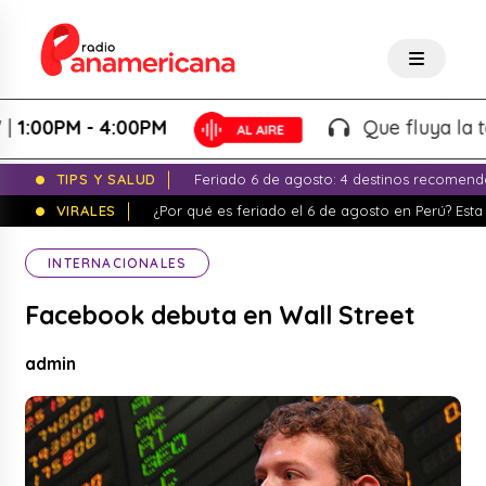
0PM - 4:00PM
Que fluya la tarde!
TIPS Y SALUD
Feriado 6 de agosto: 4 destinos recomend
VIRALES
¿Por qué es feriado el 6 de agosto en Perú? Esta 
INTERNACIONALES
Facebook debuta en Wall Street
admin