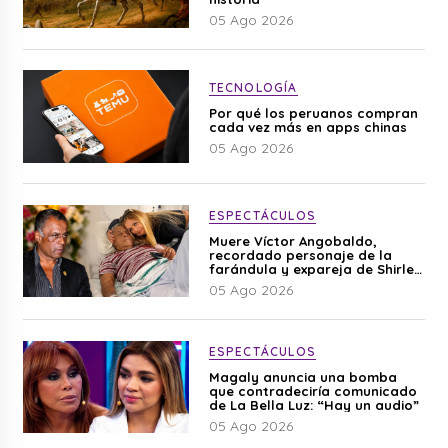
05 Ago 2026
TECNOLOGÍA
Por qué los peruanos compran
cada vez más en apps chinas
05 Ago 2026
ESPECTÁCULOS
Muere Víctor Angobaldo,
recordado personaje de la
farándula y expareja de Shirley
Cherres
05 Ago 2026
ESPECTÁCULOS
Magaly anuncia una bomba
que contradeciría comunicado
de La Bella Luz: “Hay un audio”
05 Ago 2026