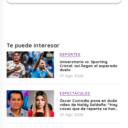
Te puede interesar
DEPORTES
Universitario vs. Sporting
Cristal: así llegan al esperado
duelo
07 Ago 2026
ESPECTÁCULOS
Óscar Custodio pone en duda
video de Naldy Saldaña: “Hay
cosas que de repente se han
editado”
07 Ago 2026