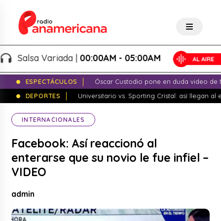
Salsa Variada |
00:00AM - 05:00AM
ESPECTÁCULOS
Óscar Custodio pone en duda video de N
DEPORTES
Universitario vs. Sporting Cristal: así llegan a
INTERNACIONALES
Facebook: Así reaccionó al
enterarse que su novio le fue infiel –
VIDEO
admin