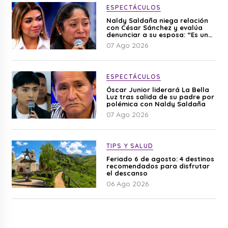
ESPECTÁCULOS
Naldy Saldaña niega relación
con César Sánchez y evalúa
denunciar a su esposa: “Es una
difamación”
07 Ago 2026
ESPECTÁCULOS
Óscar Junior liderará La Bella
Luz tras salida de su padre por
polémica con Naldy Saldaña
07 Ago 2026
TIPS Y SALUD
Feriado 6 de agosto: 4 destinos
recomendados para disfrutar
el descanso
06 Ago 2026