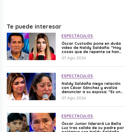
Te puede interesar
ESPECTÁCULOS
Óscar Custodio pone en duda
video de Naldy Saldaña: “Hay
cosas que de repente se han
editado”
07 Ago 2026
ESPECTÁCULOS
Naldy Saldaña niega relación
con César Sánchez y evalúa
denunciar a su esposa: “Es una
difamación”
07 Ago 2026
ESPECTÁCULOS
Óscar Junior liderará La Bella
Luz tras salida de su padre por
polémica con Naldy Saldaña