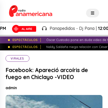
Panapedidos - Dj Pana |
12:00PM 
ESPECTÁCULOS
Óscar Custodio pone en duda video de N
ESPECTÁCULOS
Naldy Saldaña niega relación con César
VIRALES
Facebook: Apareció arcoíris de
fuego en Chiclayo -VIDEO
admin