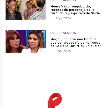
ESPECTÁCULOS
Muere Víctor Angobaldo,
recordado personaje de la
farándula y expareja de Shirley
Cherres
05 Ago 2026
ESPECTÁCULOS
Magaly anuncia una bomba
que contradeciría comunicado
de La Bella Luz: “Hay un audio”
05 Ago 2026