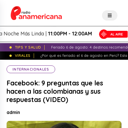
che Más Linda |
11:00PM - 12:00AM
TIPS Y SALUD
Feriado 6 de agosto: 4 destinos recomend
VIRALES
¿Por qué es feriado el 6 de agosto en Perú? Esta 
INTERNACIONALES
Facebook: 9 preguntas que les
hacen a las colombianas y sus
respuestas (VIDEO)
admin