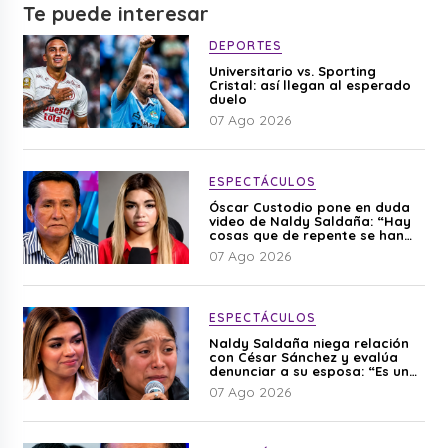
Te puede interesar
DEPORTES
Universitario vs. Sporting
Cristal: así llegan al esperado
duelo
07 Ago 2026
ESPECTÁCULOS
Óscar Custodio pone en duda
video de Naldy Saldaña: “Hay
cosas que de repente se han
editado”
07 Ago 2026
ESPECTÁCULOS
Naldy Saldaña niega relación
con César Sánchez y evalúa
denunciar a su esposa: “Es una
difamación”
07 Ago 2026