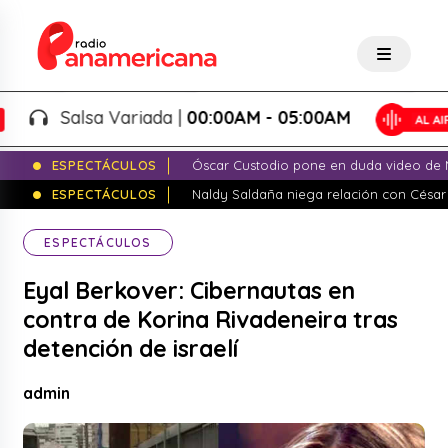
Salsa Variada |
00:00AM - 05:00AM
ESPECTÁCULOS
Óscar Custodio pone en duda video de N
ESPECTÁCULOS
Naldy Saldaña niega relación con César
ESPECTÁCULOS
Eyal Berkover: Cibernautas en
contra de Korina Rivadeneira tras
detención de israelí
admin