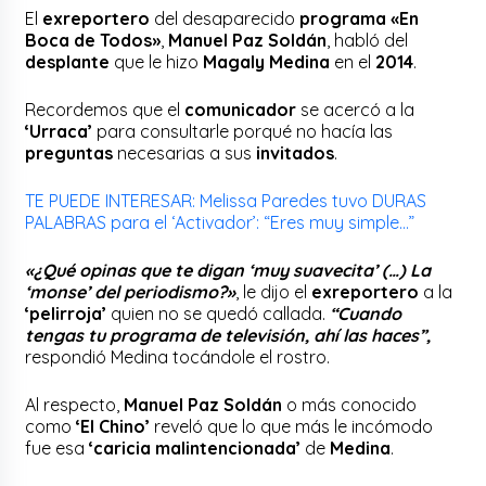
El
exreportero
del desaparecido
programa «En
Boca de Todos»
,
Manuel Paz Soldán
, habló del
desplante
que le hizo
Magaly Medina
en el
2014
.
Recordemos que el
comunicador
se acercó a la
‘Urraca’
para consultarle porqué no hacía las
preguntas
necesarias a sus
invitados
.
TE PUEDE
INTERESA
R:
Melissa Paredes tuvo DURAS
PALABRAS para el ‘Activador’: “Eres muy simple…”
«¿Qué opinas que te digan ‘muy suavecita’ (…) La
‘monse’ del periodismo?»
, le dijo el
exreportero
a la
‘pelirroja’
quien no se quedó callada.
“Cuando
tengas tu programa de televisión, ahí las haces”,
respondió Medina tocándole el rostro.
Al respecto,
Manuel Paz Soldán
o más conocido
como
‘El Chino’
reveló que lo que más le incómodo
fue esa
‘caricia malintencionada’
de
Medina
.