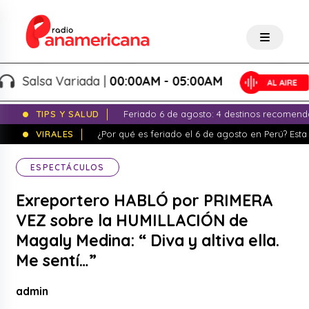
Salsa Variada |
00:00AM - 05:00AM
TIPS Y SALUD
Feriado 6 de agosto: 4 destinos recomend
VIRALES
¿Por qué es feriado el 6 de agosto en Perú? Esta 
ESPECTÁCULOS
Exreportero HABLÓ por PRIMERA
VEZ sobre la HUMILLACIÓN de
Magaly Medina: “ Diva y altiva ella.
Me sentí…”
admin