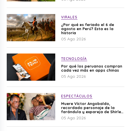
VIRALES
¿Por qué es feriado el 6 de
agosto en Perú? Esta es la
historia
05 Ago 2026
TECNOLOGÍA
Por qué los peruanos compran
cada vez más en apps chinas
05 Ago 2026
ESPECTÁCULOS
Muere Víctor Angobaldo,
recordado personaje de la
farándula y expareja de Shirley
Cherres
05 Ago 2026