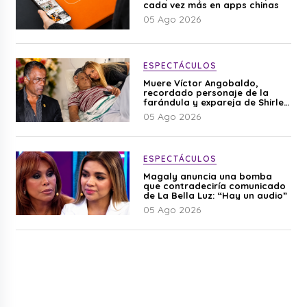
cada vez más en apps chinas
05 Ago 2026
ESPECTÁCULOS
Muere Víctor Angobaldo,
recordado personaje de la
farándula y expareja de Shirley
Cherres
05 Ago 2026
ESPECTÁCULOS
Magaly anuncia una bomba
que contradeciría comunicado
de La Bella Luz: “Hay un audio”
05 Ago 2026