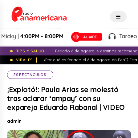
y |
4:00PM - 8:00PM
Tardeo Salse
TIPS Y SALUD
Feriado 6 de agosto: 4 destinos recomend
VIRALES
¿Por qué es feriado el 6 de agosto en Perú? Esta 
ESPECTÁCULOS
¡Explotó!: Paula Arias se molestó
tras aclarar ‘ampay’ con su
expareja Eduardo Rabanal | VIDEO
admin