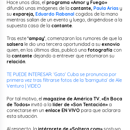
Hace unos días, el
programa «Amor y Fuego»
difundió unas imágenes de la
cantante,
Paula Arias
y
su
expareja,
Eduardo Rabanal
cogidos de la mano
mientras salían de un evento y luego, dirigiéndose a la
supuesta casa de la
cantante
.
Tras este
‘ampay’
, comenzaron los rumores de que la
salsera
le dio una tercera oportunidad a su
exnovio
quien, en los últimos días, publicó una
fotografía
con
la
cantante
dejando a entrever que retomaron su
relación
.
TE PUEDE INTERESAR: ‘Gato’ Cuba se pronuncia por
primera vez tras filtrarse fotos de la ‘barriguita’ de Ale
Venturo | VIDEO
Por tal motivo, el
magazine de América TV
,
«En Boca
de Todos»
invitó a la
líder de «Son Tentación»
a
conectarse en un
enlace EN VIVO
para que aclarara
esta situación.
Al respecto, la
intérprete de «Soltera.com»
sostuvo