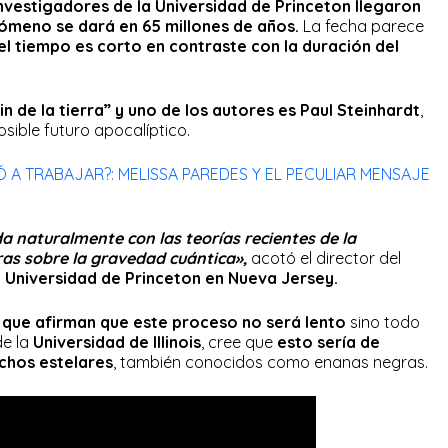
nvestigadores de la Universidad de Princeton llegaron
nómeno se dará en 65 millones de años.
La fecha parece
el tiempo es corto en contraste con la duración del
in de la tierra” y uno de los autores es Paul Steinhardt
,
sible futuro apocalíptico.
Ó A TRABAJAR?: MELISSA PAREDES Y EL PECULIAR MENSAJE
a naturalmente con las teorías recientes de la
uras sobre la gravedad cuántica»,
acotó el director del
a
Universidad de Princeton en Nueva Jersey.
s que afirman que este proceso no será lento
sino todo
 de la
Universidad de Illinois
, cree que
esto sería de
chos estelares
, también conocidos como enanas negras.