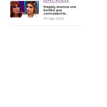
ESPECTÁCULOS
Magaly anuncia una
bomba que
contradeciría
comunicado de La
05 Ago 2026
Bella Luz: “Hay un
audio”