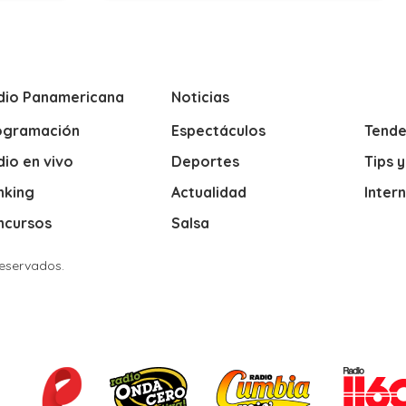
dio Panamericana
Noticias
ogramación
Espectáculos
Tende
io en vivo
Deportes
Tips 
nking
Actualidad
Inter
ncursos
Salsa
Reservados.