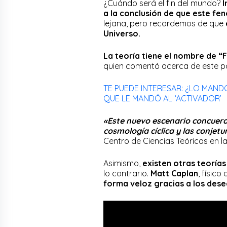
¿Cuándo será el fin del mundo?
I
a la conclusión de que este fe
lejana, pero recordemos de que
Universo.
La teoría tiene el nombre de “F
quien comentó acerca de este po
TE PUEDE INTERESAR: ¿LO MAND
QUE LE MANDÓ AL ‘ACTIVADOR’
«Este nuevo escenario concuerd
cosmología cíclica y las conjet
Centro de Ciencias Teóricas en l
Asimismo,
existen otras teoría
lo contrario.
Matt Caplan
, físico
forma veloz gracias a los dese