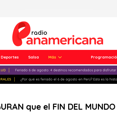
Deportes
Salsa
Más
Programaci
LUD
Feriado 6 de agosto: 4 destinos recomendados para disfrutar
IRALES
¿Por qué es feriado el 6 de agosto en Perú? Esta es la histo
URAN que el FIN DEL MUNDO