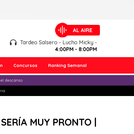
Tardeo Salsero - Lucho Micky -
4:00PM - 8:00PM
ón
Concursos
Ranking Semanal
 el descanso
ria
 SERÍA MUY PRONTO |