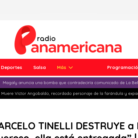
Deportes
Salsa
Más
Programaci
Magaly anuncia una bomba que contradeciría comunicado de La Bell
Muere Víctor Angobaldo, recordado personaje de la farándula y expar
ARCELO TINELLI DESTRUYE a 