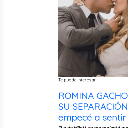
Te puede interesar
ROMINA GACHOY
SU SEPARACIÓN 
empecé a sentir 
“Lo de Milett ya me molestó ayer