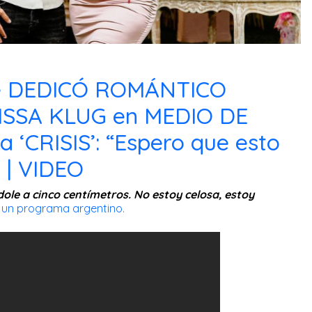
e DEDICÓ ROMÁNTICO
ISSA KLUG en MEDIO DE
‘CRISIS’: “Espero que esto
 | VIDEO
ole a cinco centímetros. No estoy celosa, estoy
 un programa argentino.