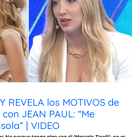
 REVELA los MOTIVOS de
con JEAN PAUL: “Me
sola” | VIDEO
. No porque tenga algo con él (Marcelo Tinelli), no es