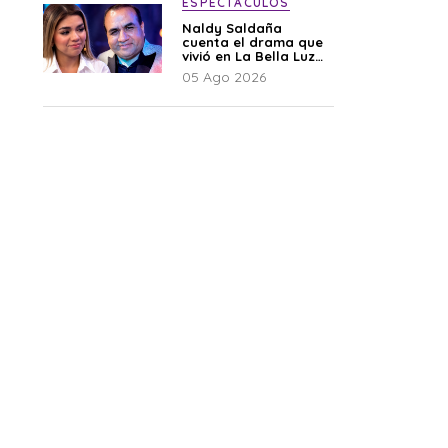
ESPECTÁCULOS
Naldy Saldaña
cuenta el drama que
vivió en La Bella Luz
tras denuncia al
05 Ago 2026
director musical: “No
me parece justo”