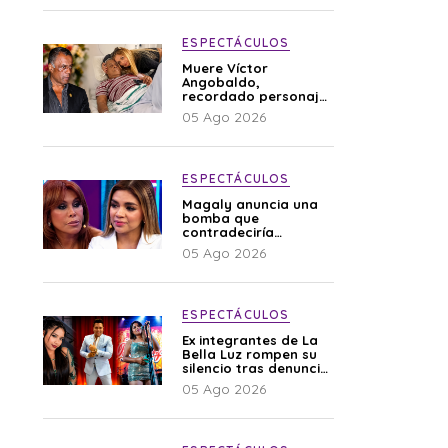
ESPECTÁCULOS
Muere Víctor
Angobaldo,
recordado personaje
de la farándula y
05 Ago 2026
expareja de Shirley
Cherres
ESPECTÁCULOS
Magaly anuncia una
bomba que
contradeciría
comunicado de La
05 Ago 2026
Bella Luz: “Hay un
audio”
ESPECTÁCULOS
Ex integrantes de La
Bella Luz rompen su
silencio tras denuncia
de Naldy: “Todo el
05 Ago 2026
mundo lo sabía”