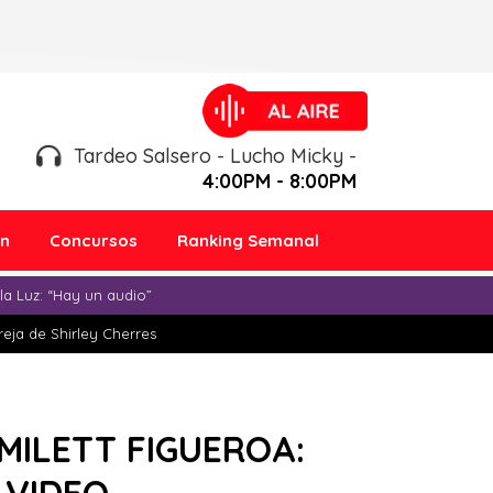
Tardeo Salsero - Lucho Micky -
4:00PM - 8:00PM
ón
Concursos
Ranking Semanal
a Luz: “Hay un audio”
eja de Shirley Cherres
MILETT FIGUEROA: