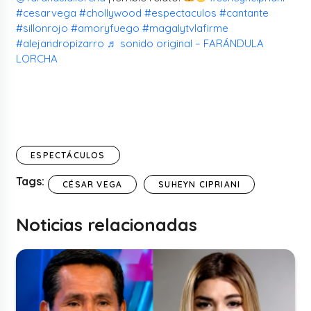
#cesarvega
#chollywood
#espectaculos
#cantante
#sillonrojo
#amoryfuego
#magalytvlafirme
#alejandropizarro
♬ sonido original – FARÁNDULA
LORCHA
ESPECTÁCULOS
Tags:
CÉSAR VEGA
SUHEYN CIPRIANI
Noticias relacionadas