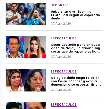
DEPORTES
Universitario vs. Sporting
Cristal: así llegan al esperado
duelo
07 Ago 2026
ESPECTÁCULOS
Óscar Custodio pone en duda
video de Naldy Saldaña: “Hay
cosas que de repente se han
editado”
07 Ago 2026
ESPECTÁCULOS
Naldy Saldaña niega relación
con César Sánchez y evalúa
denunciar a su esposa: “Es una
difamación”
07 Ago 2026
ESPECTÁCULOS