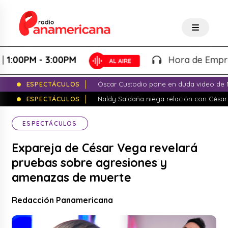
0PM - 3:00PM
Hora de Emprender -
ESPECTÁCULOS
Óscar Custodio pone en duda video de N
ESPECTÁCULOS
Naldy Saldaña niega relación con César
ESPECTÁCULOS
Expareja de César Vega revelará
pruebas sobre agresiones y
amenazas de muerte
Redacción Panamericana