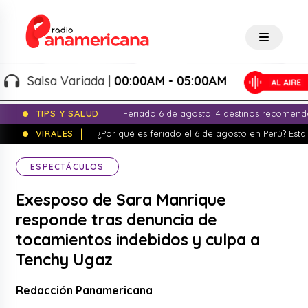
Salsa Variada |
00:00AM - 05:00AM
TIPS Y SALUD
Feriado 6 de agosto: 4 destinos recomend
VIRALES
¿Por qué es feriado el 6 de agosto en Perú? Esta 
ESPECTÁCULOS
Exesposo de Sara Manrique
responde tras denuncia de
tocamientos indebidos y culpa a
Tenchy Ugaz
Redacción Panamericana