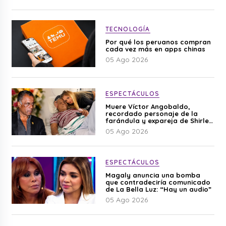
TECNOLOGÍA
Por qué los peruanos compran
cada vez más en apps chinas
05 Ago 2026
ESPECTÁCULOS
Muere Víctor Angobaldo,
recordado personaje de la
farándula y expareja de Shirley
Cherres
05 Ago 2026
ESPECTÁCULOS
Magaly anuncia una bomba
que contradeciría comunicado
de La Bella Luz: “Hay un audio”
05 Ago 2026