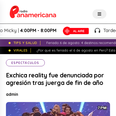
cky |
4:00PM - 8:00PM
Tardeo Sal
TIPS Y SALUD
Feriado 6 de agosto: 4 destinos recomend
VIRALES
¿Por qué es feriado el 6 de agosto en Perú? Esta 
ESPECTÁCULOS
Exchica reality fue denunciada por
agresión tras juerga de fin de año
admin