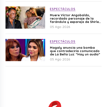
ESPECTÁCULOS
Muere Víctor Angobaldo,
recordado personaje de la
farándula y expareja de Shirley
Cherres
05 Ago 2026
ESPECTÁCULOS
Magaly anuncia una bomba
que contradeciría comunicado
de La Bella Luz: “Hay un audio”
05 Ago 2026