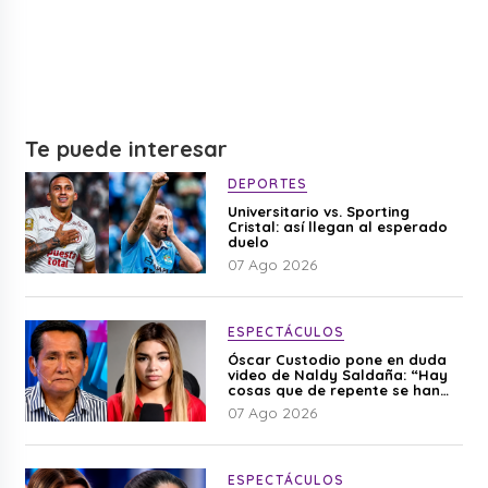
Te puede interesar
DEPORTES
Universitario vs. Sporting
Cristal: así llegan al esperado
duelo
07 Ago 2026
ESPECTÁCULOS
Óscar Custodio pone en duda
video de Naldy Saldaña: “Hay
cosas que de repente se han
editado”
07 Ago 2026
ESPECTÁCULOS