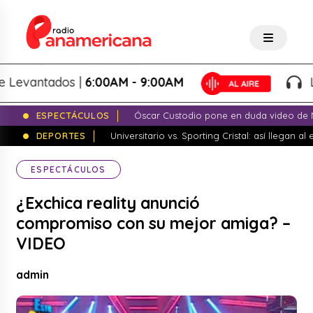
vantados |
6:00AM - 9:00AM
Lo Me
ESPECTÁCULOS
Óscar Custodio pone en duda video de N
DEPORTES
Universitario vs. Sporting Cristal: así llegan a
ESPECTÁCULOS
¿Exchica reality anunció
compromiso con su mejor amiga? –
VIDEO
admin