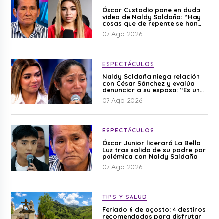
Óscar Custodio pone en duda
video de Naldy Saldaña: “Hay
cosas que de repente se han
editado”
07 Ago 2026
ESPECTÁCULOS
Naldy Saldaña niega relación
con César Sánchez y evalúa
denunciar a su esposa: “Es una
difamación”
07 Ago 2026
ESPECTÁCULOS
Óscar Junior liderará La Bella
Luz tras salida de su padre por
polémica con Naldy Saldaña
07 Ago 2026
TIPS Y SALUD
Feriado 6 de agosto: 4 destinos
recomendados para disfrutar