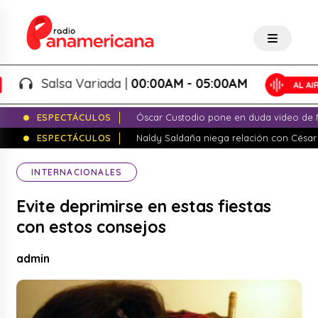
Salsa Variada |
00:00AM - 05:00AM
ESPECTÁCULOS
Óscar Custodio pone en duda video de N
ESPECTÁCULOS
Naldy Saldaña niega relación con César
INTERNACIONALES
Evite deprimirse en estas fiestas
con estos consejos
admin