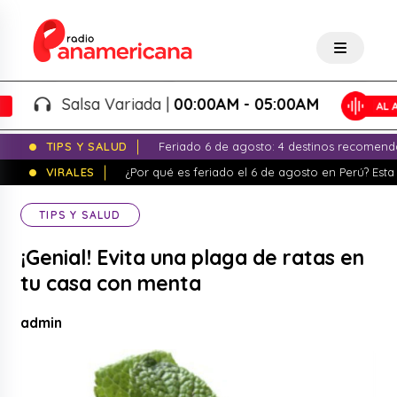
Salsa Variada |
00:00AM - 05:00AM
TIPS Y SALUD
Feriado 6 de agosto: 4 destinos recomend
VIRALES
¿Por qué es feriado el 6 de agosto en Perú? Esta 
TIPS Y SALUD
¡Genial! Evita una plaga de ratas en
tu casa con menta
admin