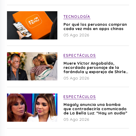
TECNOLOGÍA
Por qué los peruanos compran
cada vez más en apps chinas
05 Ago 2026
ESPECTÁCULOS
Muere Víctor Angobaldo,
recordado personaje de la
farándula y expareja de Shirley
Cherres
05 Ago 2026
ESPECTÁCULOS
Magaly anuncia una bomba
que contradeciría comunicado
de La Bella Luz: “Hay un audio”
05 Ago 2026