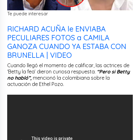
Te puede interesar
RICHARD ACUÑA le ENVIABA
PECULIARES FOTOS a CAMILA
GANOZA CUANDO YA ESTABA CON
BRUNELLA | VIDEO
Cuando llegó el momento de calificar, las actrices de
‘Betty la fea’ dieron curiosa respuesta.
“Pero si Betty
no habló”,
mencionó la colombiana sobre la
actuación de Ethel Pozo.