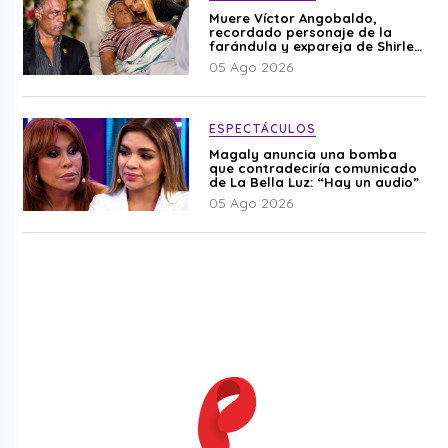
Muere Víctor Angobaldo,
recordado personaje de la
farándula y expareja de Shirley
Cherres
05 Ago 2026
ESPECTÁCULOS
Magaly anuncia una bomba
que contradeciría comunicado
de La Bella Luz: “Hay un audio”
05 Ago 2026