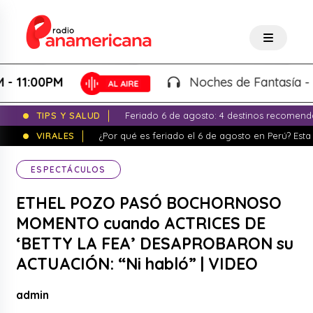
:00PM
Noches de Fantasía - Karla
TIPS Y SALUD
Feriado 6 de agosto: 4 destinos recomend
VIRALES
¿Por qué es feriado el 6 de agosto en Perú? Esta 
ESPECTÁCULOS
ETHEL POZO PASÓ BOCHORNOSO
MOMENTO cuando ACTRICES DE
‘BETTY LA FEA’ DESAPROBARON su
ACTUACIÓN: “Ni habló” | VIDEO
admin