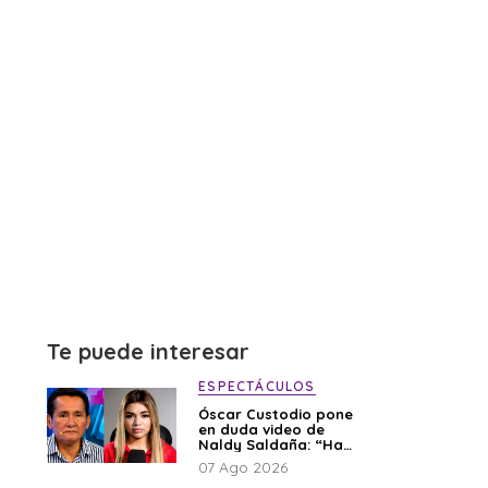
Te puede interesar
ESPECTÁCULOS
Óscar Custodio pone
en duda video de
Naldy Saldaña: “Hay
cosas que de repente
07 Ago 2026
se han editado”