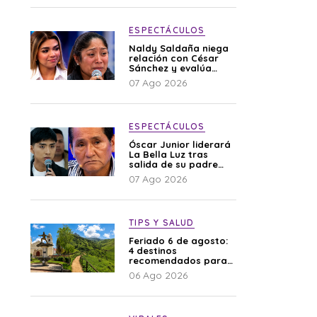
ESPECTÁCULOS
Naldy Saldaña niega
relación con César
Sánchez y evalúa
denunciar a su
07 Ago 2026
esposa: “Es una
difamación”
ESPECTÁCULOS
Óscar Junior liderará
La Bella Luz tras
salida de su padre
por polémica con
07 Ago 2026
Naldy Saldaña
TIPS Y SALUD
Feriado 6 de agosto:
4 destinos
recomendados para
disfrutar el descanso
06 Ago 2026