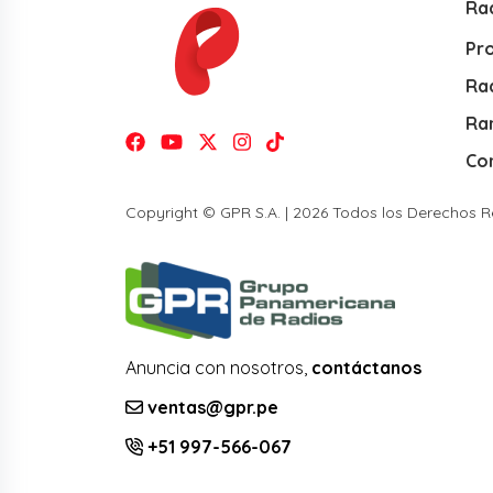
Ra
Pr
Rad
Ra
Co
Copyright © GPR S.A. | 2026 Todos los Derechos 
Anuncia con nosotros,
contáctanos
ventas@gpr.pe
+51 997-566-067