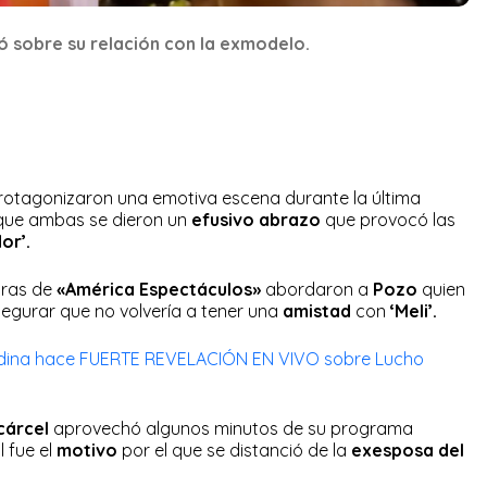
ló sobre su relación con la exmodelo.
otagonizaron una emotiva escena durante la última
 que ambas se dieron un
efusivo abrazo
que provocó las
dor’.
aras de
«América Espectáculos»
abordaron a
Pozo
quien
segurar que no volvería a tener una
amistad
con
‘Meli’.
dina hace FUERTE REVELACIÓN EN VIVO sobre Lucho
cárcel
aprovechó algunos minutos de su programa
l fue el
motivo
por el que se distanció de la
exesposa del