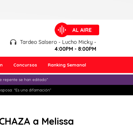
Tardeo Salsero - Lucho Micky -
4:00PM - 8:00PM
ón
Concursos
Ranking Semanal
e repente se han editado”
esposa: “Es una difamación”
ECHAZA a Melissa