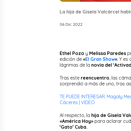
La hija de Gisela Valcárcel hab
06 Dic 2022
Ethel Pozo
y
Melissa Paredes
pr
edición de
«
El Gran Show
«
. Y es
lágrimas de la
novia del
‘Activa
Tras este
reencuentro
, las cám
sorprendió a más de uno, tras a
TE PUEDE INTERESAR: Magaly Me
Cáceres | VIDEO
Al respecto, la
hija de Gisela Val
«América Hoy»
para aclarar cuá
‘Gato’ Cuba.