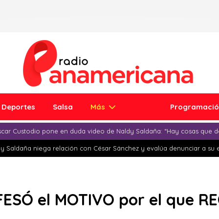
Deportes
Salsa
Más
Programaci
car Custodio pone en duda video de Naldy Saldaña: “Hay cosas que d
y Saldaña niega relación con César Sánchez y evalúa denunciar a su 
FESÓ el MOTIVO por el que R