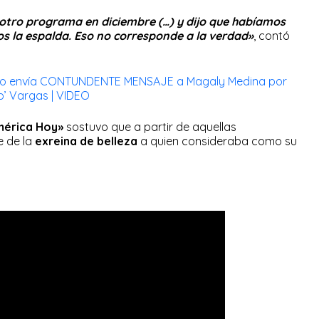
a otro programa en diciembre (…) y dijo que habíamos
os la espalda. Eso no corresponde a la verdad»
, contó
ano envía CONTUNDENTE MENSAJE a Magaly Medina por
o’ Vargas | VIDEO
mérica Hoy»
sostuvo que a partir de aquellas
e de la
exreina de belleza
a quien consideraba como su