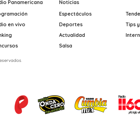
dio Panamericana
Noticias
ogramación
Espectáculos
Tende
io en vivo
Deportes
Tips 
nking
Actualidad
Inter
ncursos
Salsa
Reservados.