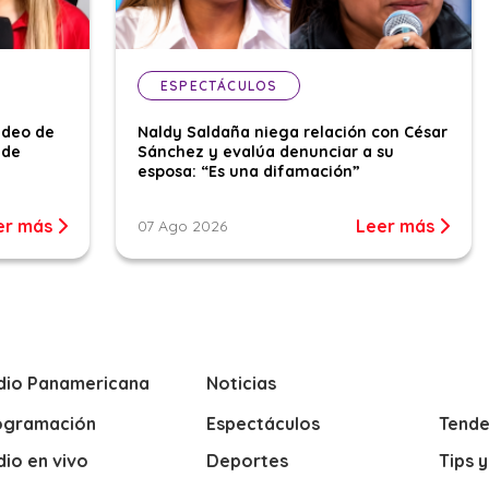
ESPECTÁCULOS
ideo de
Naldy Saldaña niega relación con César
 de
Sánchez y evalúa denunciar a su
esposa: “Es una difamación”
er más
Leer más
07 Ago 2026
dio Panamericana
Noticias
ogramación
Espectáculos
Tende
io en vivo
Deportes
Tips 