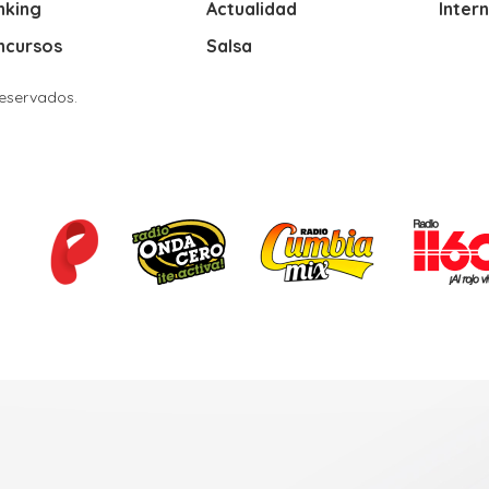
nking
Actualidad
Inter
ncursos
Salsa
Reservados.