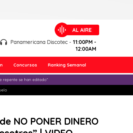
Panamericana Discotec -
11:00PM -
12:00AM
ón
Concursos
Ranking Semanal
e repente se han editado”
duelo
A de NO PONER DINERO