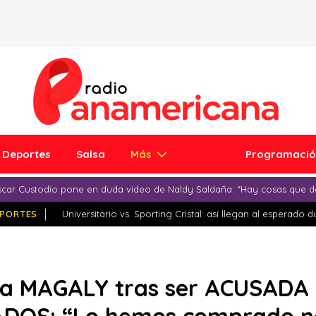
Deportes
Salsa
Más
Programaci
car Custodio pone en duda video de Naldy Saldaña: “Hay cosas que d
PORTES
Universitario vs. Sporting Cristal: así llegan al esperado 
 a MAGALY tras ser ACUSAD