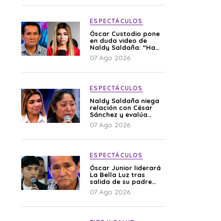
ESPECTÁCULOS
Óscar Custodio pone
en duda video de
Naldy Saldaña: “Hay
cosas que de repente
07 Ago 2026
se han editado”
ESPECTÁCULOS
Naldy Saldaña niega
relación con César
Sánchez y evalúa
denunciar a su
07 Ago 2026
esposa: “Es una
difamación”
ESPECTÁCULOS
Óscar Junior liderará
La Bella Luz tras
salida de su padre
por polémica con
07 Ago 2026
Naldy Saldaña