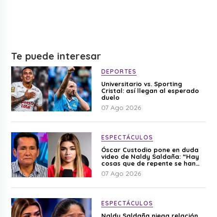
Te puede interesar
DEPORTES
Universitario vs. Sporting
Cristal: así llegan al esperado
duelo
07 Ago 2026
ESPECTÁCULOS
Óscar Custodio pone en duda
video de Naldy Saldaña: “Hay
cosas que de repente se han
editado”
07 Ago 2026
ESPECTÁCULOS
Naldy Saldaña niega relación