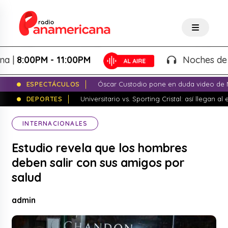
8:00PM - 11:00PM
Noches de Fanta
ESPECTÁCULOS
Óscar Custodio pone en duda video de N
DEPORTES
Universitario vs. Sporting Cristal: así llegan a
INTERNACIONALES
Estudio revela que los hombres
deben salir con sus amigos por
salud
admin