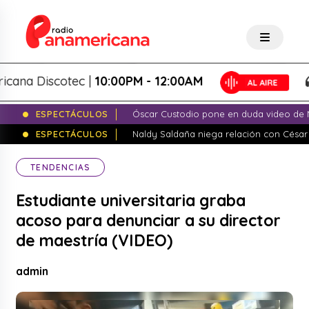
 Discotec |
10:00PM - 12:00AM
P
ESPECTÁCULOS
Óscar Custodio pone en duda video de N
ESPECTÁCULOS
Naldy Saldaña niega relación con César
TENDENCIAS
Estudiante universitaria graba
acoso para denunciar a su director
de maestría (VIDEO)
admin