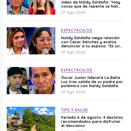
video de Naldy Saldaña: “Hay
cosas que de repente se han
editado”
07 Ago 2026
ESPECTÁCULOS
Naldy Saldaña niega relación
con César Sánchez y evalúa
denunciar a su esposa: “Es una
difamación”
07 Ago 2026
ESPECTÁCULOS
Óscar Junior liderará La Bella
Luz tras salida de su padre por
polémica con Naldy Saldaña
07 Ago 2026
TIPS Y SALUD
Feriado 6 de agosto: 4 destinos
recomendados para disfrutar
el descanso