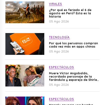
VIRALES
¿Por qué es feriado el 6 de
agosto en Perú? Esta es la
historia
05 Ago 2026
TECNOLOGÍA
Por qué los peruanos compran
cada vez más en apps chinas
05 Ago 2026
ESPECTÁCULOS
Muere Víctor Angobaldo,
recordado personaje de la
farándula y expareja de Shirley
Cherres
05 Ago 2026
ESPECTÁCULOS
Magaly anuncia una bomba