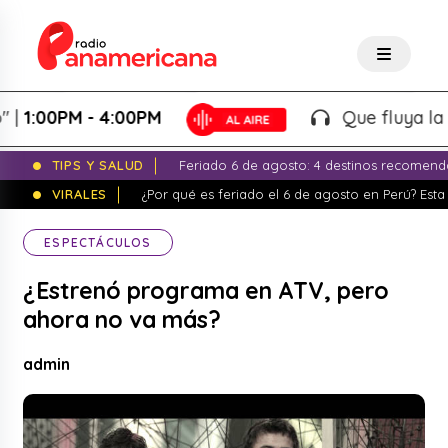
00PM - 4:00PM
Que fluya la tarde
TIPS Y SALUD
Feriado 6 de agosto: 4 destinos recomend
VIRALES
¿Por qué es feriado el 6 de agosto en Perú? Esta 
ESPECTÁCULOS
¿Estrenó programa en ATV, pero
ahora no va más?
admin