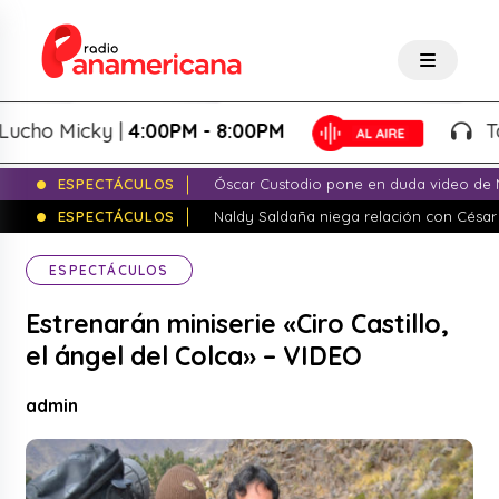
o Micky |
4:00PM - 8:00PM
Tardeo
ESPECTÁCULOS
Óscar Custodio pone en duda video de N
ESPECTÁCULOS
Naldy Saldaña niega relación con César
ESPECTÁCULOS
Estrenarán miniserie «Ciro Castillo,
el ángel del Colca» – VIDEO
admin