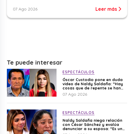
Leer más
07 Ago 2026
Te puede interesar
ESPECTÁCULOS
Óscar Custodio pone en duda
video de Naldy Saldaña: “Hay
cosas que de repente se han
editado”
07 Ago 2026
ESPECTÁCULOS
Naldy Saldaña niega relación
con César Sánchez y evalúa
denunciar a su esposa: “Es una
difamación”