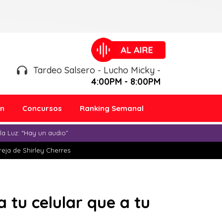
Tardeo Salsero - Lucho Micky -
4:00PM - 8:00PM
ón
Concursos
Ranking Semanal
a Luz: “Hay un audio”
eja de Shirley Cherres
 tu celular que a tu