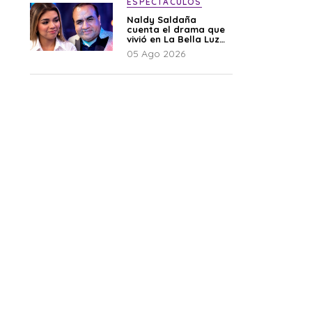
ESPECTÁCULOS
Naldy Saldaña
cuenta el drama que
vivió en La Bella Luz
tras denuncia al
05 Ago 2026
director musical: “No
me parece justo”