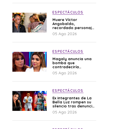
ESPECTÁCULOS
Muere Víctor
Angobaldo,
recordado personaje
de la farándula y
05 Ago 2026
expareja de Shirley
Cherres
ESPECTÁCULOS
Magaly anuncia una
bomba que
contradeciría
comunicado de La
05 Ago 2026
Bella Luz: “Hay un
audio”
ESPECTÁCULOS
Ex integrantes de La
Bella Luz rompen su
silencio tras denuncia
de Naldy: “Todo el
05 Ago 2026
mundo lo sabía”