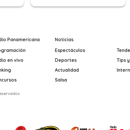
dio Panamericana
Noticias
ogramación
Espectáculos
Tende
io en vivo
Deportes
Tips 
nking
Actualidad
Inter
ncursos
Salsa
Reservados.