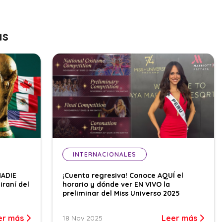
as
INTERNACIONALES
NADIE
¡Cuenta regresiva! Conoce AQUÍ el
iraní del
horario y dónde ver EN VIVO la
preliminar del Miss Universo 2025
er más
Leer más
18 Nov 2025