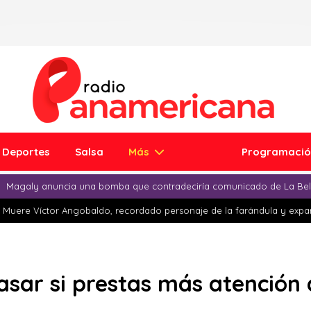
Deportes
Salsa
Más
Programaci
Magaly anuncia una bomba que contradeciría comunicado de La Bell
Muere Víctor Angobaldo, recordado personaje de la farándula y expar
asar si prestas más atención a