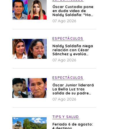
Óscar Custodio pone
en duda video de
Naldy Saldaña: “Hay
cosas que de repente
07 Ago 2026
se han editado”
ESPECTÁCULOS
Naldy Saldaña niega
relación con César
Sánchez y evalúa
denunciar a su
07 Ago 2026
esposa: “Es una
difamación”
ESPECTÁCULOS
Óscar Junior liderará
La Bella Luz tras
salida de su padre
por polémica con
07 Ago 2026
Naldy Saldaña
TIPS Y SALUD
Feriado 6 de agosto:
4 destinos