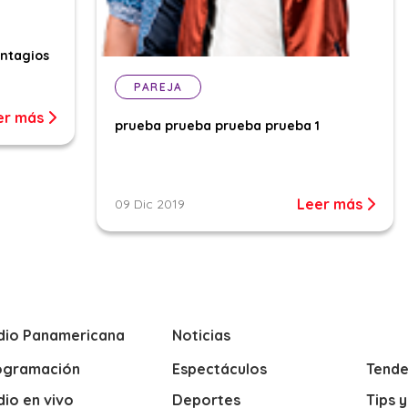
ontagios
PAREJA
er más
prueba prueba prueba prueba 1
Leer más
09 Dic 2019
dio Panamericana
Noticias
ogramación
Espectáculos
Tende
io en vivo
Deportes
Tips 