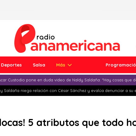
Deportes
Salsa
Más
Programaci
car Custodio pone en duda video de Naldy Saldaña: “Hay cosas que d
y Saldaña niega relación con César Sánchez y evalúa denunciar a su 
e locas! 5 atributos que todo