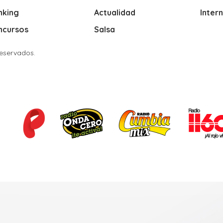
nking
Actualidad
Inter
ncursos
Salsa
Reservados.