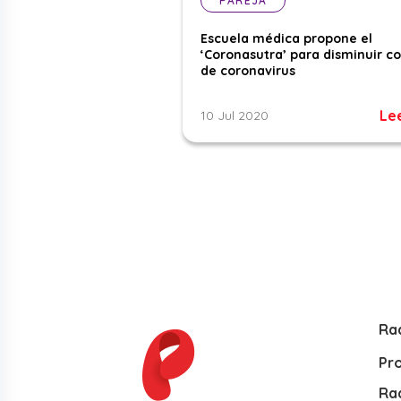
PAREJA
Escuela médica propone el
‘Coronasutra’ para disminuir c
de coronavirus
Le
10 Jul 2020
Ra
Pr
Rad