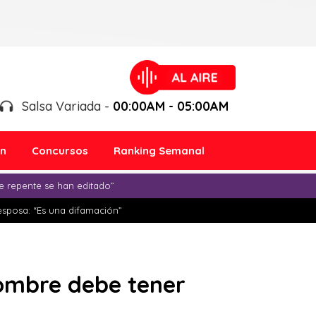
Salsa Variada -
00:00AM - 05:00AM
ón
Concursos
Ranking Semanal
e repente se han editado”
esposa: “Es una difamación”
 hombre debe tener