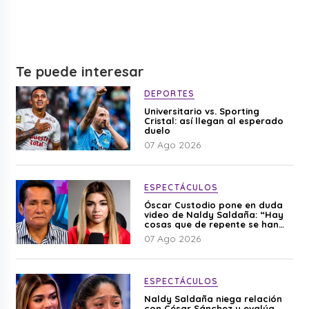
Te puede interesar
DEPORTES
Universitario vs. Sporting
Cristal: así llegan al esperado
duelo
07 Ago 2026
ESPECTÁCULOS
Óscar Custodio pone en duda
video de Naldy Saldaña: “Hay
cosas que de repente se han
editado”
07 Ago 2026
ESPECTÁCULOS
Naldy Saldaña niega relación
con César Sánchez y evalúa