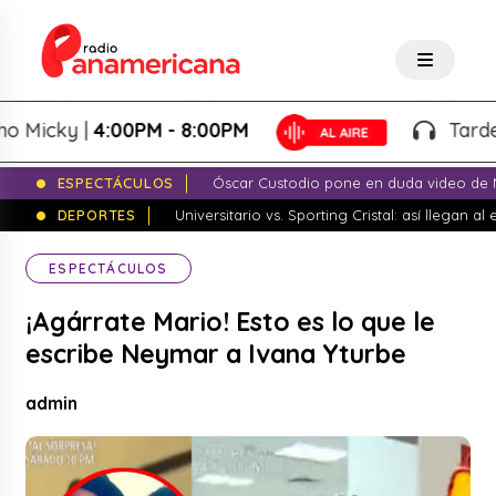
icky |
4:00PM - 8:00PM
Tardeo Sa
ESPECTÁCULOS
Óscar Custodio pone en duda video de N
DEPORTES
Universitario vs. Sporting Cristal: así llegan a
ESPECTÁCULOS
¡Agárrate Mario! Esto es lo que le
escribe Neymar a Ivana Yturbe
admin