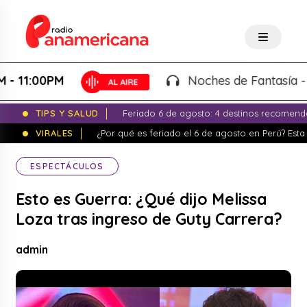
1:00PM
Noches de Fantasía - Karl
TIPS Y SALUD
Feriado 6 de agosto: 4 destinos recomend
VIRALES
¿Por qué es feriado el 6 de agosto en Perú? Esta 
ESPECTÁCULOS
Esto es Guerra: ¿Qué dijo Melissa
Loza tras ingreso de Guty Carrera?
admin