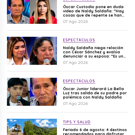
Óscar Custodio pone en duda
video de Naldy Saldaña: “Hay
cosas que de repente se han
editado”
07 Ago 2026
ESPECTÁCULOS
Naldy Saldaña niega relación
con César Sánchez y evalúa
denunciar a su esposa: “Es una
difamación”
07 Ago 2026
ESPECTÁCULOS
Óscar Junior liderará La Bella
Luz tras salida de su padre por
polémica con Naldy Saldaña
07 Ago 2026
TIPS Y SALUD
Feriado 6 de agosto: 4 destinos
recomendados para disfrutar