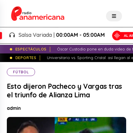
Salsa Variada |
00:00AM - 05:00AM
ESPECTÁCULOS
Óscar Custodio pone en duda video de N
DEPORTES
Universitario vs. Sporting Cristal: así llegan a
FÚTBOL
Esto dijeron Pacheco y Vargas tras
el triunfo de Alianza Lima
admin