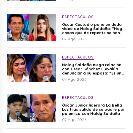
ESPECTÁCULOS
Óscar Custodio pone en duda
video de Naldy Saldaña: “Hay
cosas que de repente se han
editado”
07 Ago 2026
ESPECTÁCULOS
Naldy Saldaña niega relación
con César Sánchez y evalúa
denunciar a su esposa: “Es una
difamación”
07 Ago 2026
ESPECTÁCULOS
Óscar Junior liderará La Bella
Luz tras salida de su padre por
polémica con Naldy Saldaña
07 Ago 2026