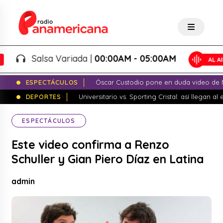
Salsa Variada |
00:00AM - 05:00AM
ESPECTÁCULOS
Óscar Custodio pone en duda video de N
DEPORTES
Universitario vs. Sporting Cristal: así llegan a
ESPECTÁCULOS
Este video confirma a Renzo
Schuller y Gian Piero Díaz en Latina
admin