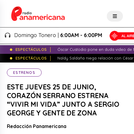
Domingo Tonero |
6:00AM - 6:00PM
ESPECTÁCULOS
Óscar Custodio pone en duda video de N
ESPECTÁCULOS
Naldy Saldaña niega relación con César
ESTRENOS
ESTE JUEVES 25 DE JUNIO,
CORAZÓN SERRANO ESTRENA
“VIVIR MI VIDA” JUNTO A SERGIO
GEORGE Y GENTE DE ZONA
Redacción Panamericana