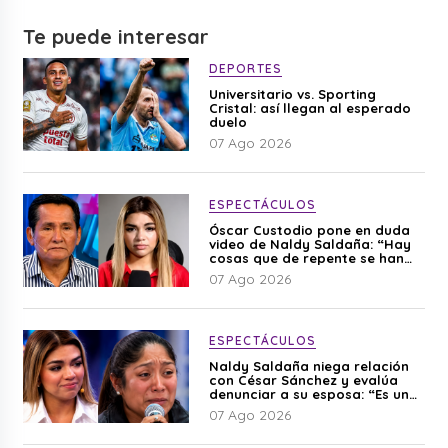
Te puede interesar
DEPORTES
Universitario vs. Sporting
Cristal: así llegan al esperado
duelo
07 Ago 2026
ESPECTÁCULOS
Óscar Custodio pone en duda
video de Naldy Saldaña: “Hay
cosas que de repente se han
editado”
07 Ago 2026
ESPECTÁCULOS
Naldy Saldaña niega relación
con César Sánchez y evalúa
denunciar a su esposa: “Es una
difamación”
07 Ago 2026