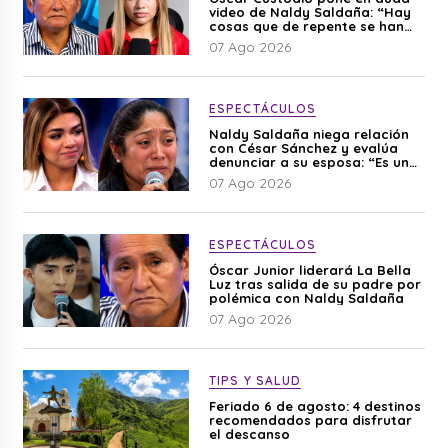
video de Naldy Saldaña: “Hay
cosas que de repente se han
editado”
07 Ago 2026
ESPECTÁCULOS
Naldy Saldaña niega relación
con César Sánchez y evalúa
denunciar a su esposa: “Es una
difamación”
07 Ago 2026
ESPECTÁCULOS
Óscar Junior liderará La Bella
Luz tras salida de su padre por
polémica con Naldy Saldaña
07 Ago 2026
TIPS Y SALUD
Feriado 6 de agosto: 4 destinos
recomendados para disfrutar
el descanso