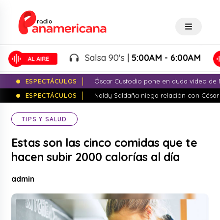
Salsa 90's |
5:00AM - 6:00AM
ESPECTÁCULOS
Óscar Custodio pone en duda video de N
ESPECTÁCULOS
Naldy Saldaña niega relación con César
TIPS Y SALUD
Estas son las cinco comidas que te
hacen subir 2000 calorías al día
admin