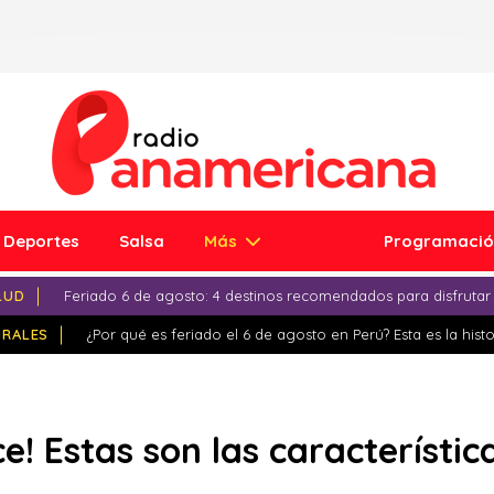
Deportes
Salsa
Más
Programaci
LUD
Feriado 6 de agosto: 4 destinos recomendados para disfrutar
IRALES
¿Por qué es feriado el 6 de agosto en Perú? Esta es la histo
ice! Estas son las característic