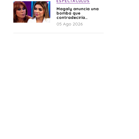
ESPECTÁCULOS
Magaly anuncia una
bomba que
contradeciría
comunicado de La
05 Ago 2026
Bella Luz: “Hay un
audio”