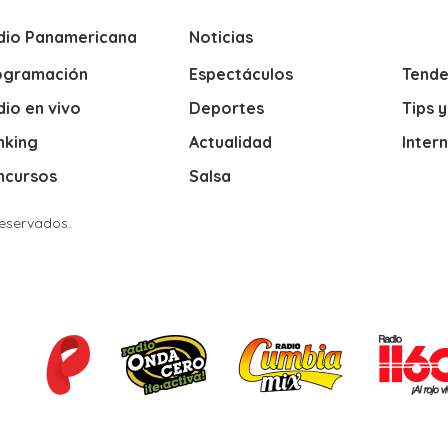
dio Panamericana
Noticias
ogramación
Espectáculos
Tende
io en vivo
Deportes
Tips 
nking
Actualidad
Inter
ncursos
Salsa
Reservados.