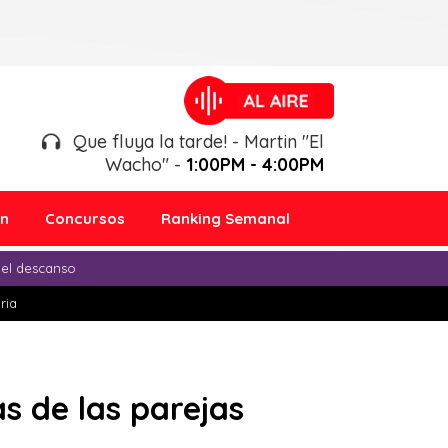
Que fluya la tarde! - Martin "El
Wacho" -
1:00PM - 4:00PM
ón
Concursos
Ranking Semanal
 el descanso
ria
as de las parejas