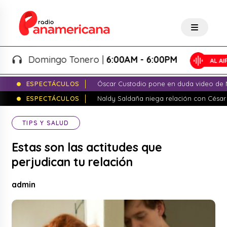
Domingo Tonero |
6:00AM - 6:00PM
ESPECTÁCULOS
Óscar Custodio pone en duda video de N
ESPECTÁCULOS
Naldy Saldaña niega relación con César
TIPS Y SALUD
Estas son las actitudes que
perjudican tu relación
admin