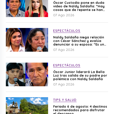
Óscar Custodio pone en duda
video de Naldy Saldaña: “Hay
cosas que de repente se han
editado”
07 Ago 2026
ESPECTÁCULOS
Naldy Saldaña niega relación
con César Sánchez y evalúa
denunciar a su esposa: “Es una
difamación”
07 Ago 2026
ESPECTÁCULOS
Óscar Junior liderará La Bella
Luz tras salida de su padre por
polémica con Naldy Saldaña
07 Ago 2026
TIPS Y SALUD
Feriado 6 de agosto: 4 destinos
recomendados para disfrutar
el descanso