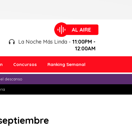
La Noche Más Linda -
11:00PM -
12:00AM
ón
Concursos
Ranking Semanal
 el descanso
ria
 septiembre