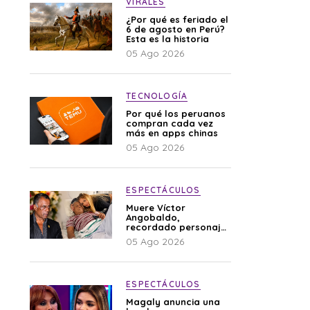
VIRALES
¿Por qué es feriado el
6 de agosto en Perú?
Esta es la historia
05 Ago 2026
TECNOLOGÍA
Por qué los peruanos
compran cada vez
más en apps chinas
05 Ago 2026
ESPECTÁCULOS
Muere Víctor
Angobaldo,
recordado personaje
de la farándula y
05 Ago 2026
expareja de Shirley
Cherres
ESPECTÁCULOS
Magaly anuncia una