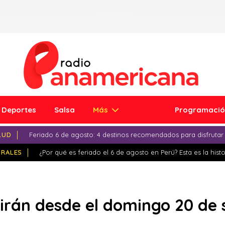
Deportes
Salsa
Más
Programaci
LUD
Feriado 6 de agosto: 4 destinos recomendados para disfrutar
IRALES
¿Por qué es feriado el 6 de agosto en Perú? Esta es la histo
girán desde el domingo 20 de