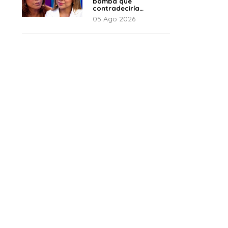
bomba que
contradeciría
comunicado de La
05 Ago 2026
Bella Luz: “Hay un
audio”