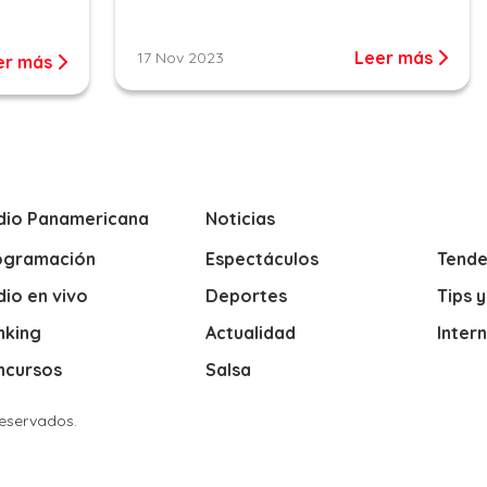
Leer más
17 Nov 2023
er más
dio Panamericana
Noticias
ogramación
Espectáculos
Tende
io en vivo
Deportes
Tips 
nking
Actualidad
Inter
ncursos
Salsa
Reservados.