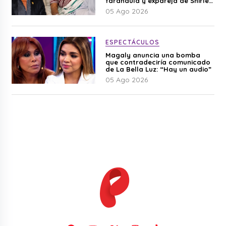
farándula y expareja de Shirley
Cherres
05 Ago 2026
ESPECTÁCULOS
Magaly anuncia una bomba
que contradeciría comunicado
de La Bella Luz: “Hay un audio”
05 Ago 2026