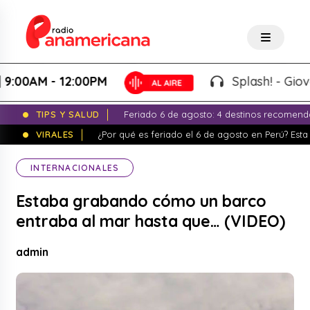
0AM - 12:00PM
Splash! - Giovanna
TIPS Y SALUD
Feriado 6 de agosto: 4 destinos recomend
VIRALES
¿Por qué es feriado el 6 de agosto en Perú? Esta 
INTERNACIONALES
Estaba grabando cómo un barco
entraba al mar hasta que… (VIDEO)
admin